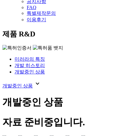
공지사항
FAQ
특별제작문의
이용후기
제품 R&D
미러라의 특징
개발 히스토리
개발중인 상품
expand_more
개발중인 상품
개발중인 상품
자료 준비중입니다.