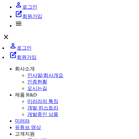
person
로그인
edit_square
회원가입
menu
close
person
로그인
edit_square
회원가입
회사소개
인사말/회사개요
인증현황
오시는길
제품 R&D
미러라의 특징
개발 히스토리
개발중인 상품
미러라
유튜브 영상
고객지원