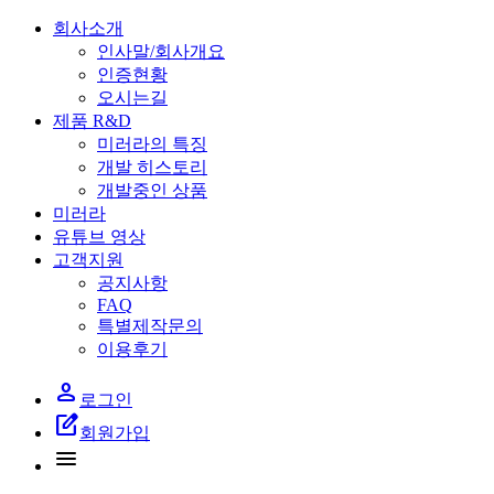
회사소개
인사말/회사개요
인증현황
오시는길
제품 R&D
미러라의 특징
개발 히스토리
개발중인 상품
미러라
유튜브 영상
고객지원
공지사항
FAQ
특별제작문의
이용후기
person
로그인
edit_square
회원가입
menu