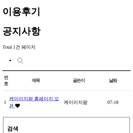
이용후기
공지사항
Total 1건
페이지
번
제목
글쓴이
날짜
호
케이이지팜 홈페이지 오
1
케이이지팜
07-18
픈
검색