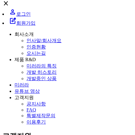
close
person
로그인
edit_square
회원가입
회사소개
인사말/회사개요
인증현황
오시는길
제품 R&D
미러라의 특징
개발 히스토리
개발중인 상품
미러라
유튜브 영상
고객지원
공지사항
FAQ
특별제작문의
이용후기