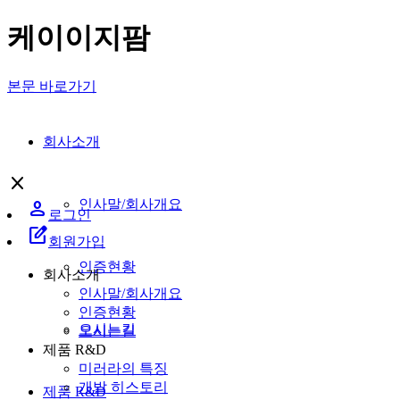
케이이지팜
본문 바로가기
회사소개
close
person
인사말/회사개요
로그인
edit_square
회원가입
인증현황
회사소개
인사말/회사개요
인증현황
오시는길
오시는길
제품 R&D
미러라의 특징
개발 히스토리
제품 R&D