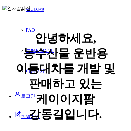
공지사항
FAQ
안녕하세요,
농수산물 운반용
특별제작문의
이동대차를 개발 및
이용후기
판매하고 있는
person
케이이지팜
로그인
강동길입니다.
edit_square
회원가입