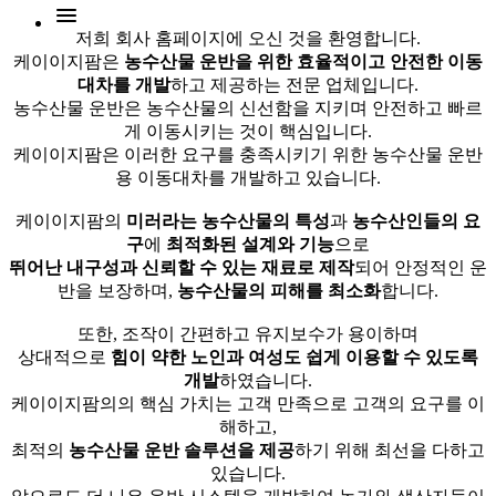
menu
저희 회사 홈페이지에 오신 것을 환영합니다.
케이이지팜은
농수산물 운반을 위한 효율적이고 안전한 이동
대차를 개발
하고 제공하는 전문 업체입니다.
농수산물 운반은 농수산물의 신선함을 지키며 안전하고 빠르
게 이동시키는 것이 핵심입니다.
케이이지팜은 이러한 요구를 충족시키기 위한 농수산물 운반
용 이동대차를 개발하고 있습니다.
케이이지팜의
미러라는 농수산물의 특성
과
농수산인들의 요
구
에
최적화된 설계와 기능
으로
뛰어난 내구성과 신뢰할 수 있는 재료로 제작
되어 안정적인 운
반을 보장하며,
농수산물의 피해를 최소화
합니다.
또한, 조작이 간편하고 유지보수가 용이하며
상대적으로
힘이 약한 노인과 여성도 쉽게 이용할 수 있도록
개발
하였습니다.
케이이지팜의의 핵심 가치는 고객 만족으로 고객의 요구를 이
해하고,
최적의
농수산물 운반 솔루션을 제공
하기 위해 최선을 다하고
있습니다.