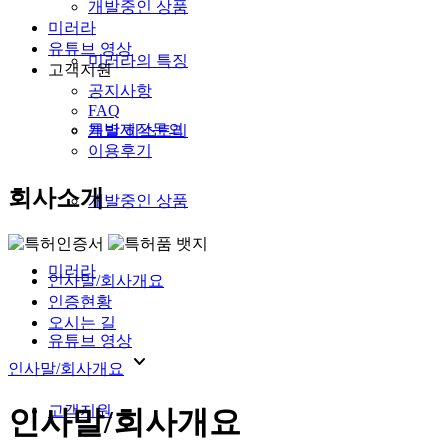
개발중인 상품
미러라
유튜브 영상
미러라의 특징
고객지원
공지사항
FAQ
특별제작문의
개발 히스토리
이용후기
회사소개
개발중인 상품
미러라
인사말/회사개요
인증현황
오시는 길
유튜브 영상
expand_more
인사말/회사개요
고객지원
인사말/회사개요