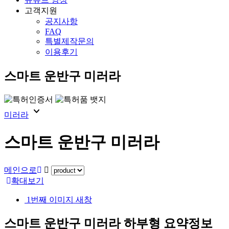
고객지원
공지사항
FAQ
특별제작문의
이용후기
스마트 운반구 미러라
expand_more
미러라
스마트 운반구 미러라
메인으로
확대보기
1번째 이미지 새창
스마트 운반구 미러라 하부형
요약정보