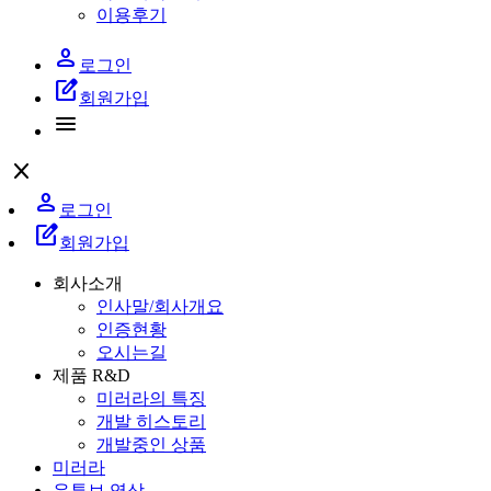
이용후기
person
로그인
edit_square
회원가입
menu
close
person
로그인
edit_square
회원가입
회사소개
인사말/회사개요
인증현황
오시는길
제품 R&D
미러라의 특징
개발 히스토리
개발중인 상품
미러라
유튜브 영상